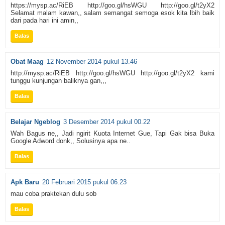
https://mysp.ac/RiEB http://goo.gl/hsWGU http://goo.gl/t2yX2
Selamat malam kawan,, salam semangat semoga esok kita lbih baik
dari pada hari ini amin,,
Balas
Obat Maag
12 November 2014 pukul 13.46
http://mysp.ac/RiEB http://goo.gl/hsWGU http://goo.gl/t2yX2 kami
tunggu kunjungan baliknya gan,,,
Balas
Belajar Ngeblog
3 Desember 2014 pukul 00.22
Wah Bagus ne,, Jadi ngirit Kuota Internet Gue, Tapi Gak bisa Buka
Google Adword donk,, Solusinya apa ne..
Balas
Apk Baru
20 Februari 2015 pukul 06.23
mau coba praktekan dulu sob
Balas