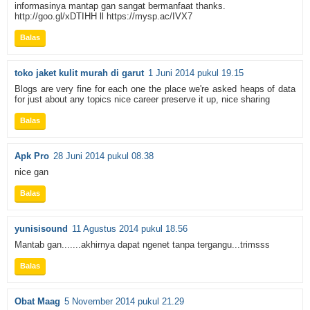
informasinya mantap gan sangat bermanfaat thanks.
http://goo.gl/xDTIHH ll https://mysp.ac/IVX7
Balas
toko jaket kulit murah di garut
1 Juni 2014 pukul 19.15
Blogs are very fine for each one the place we're asked heaps of data
for just about any topics nice career preserve it up, nice sharing
Balas
Apk Pro
28 Juni 2014 pukul 08.38
nice gan
Balas
yunisisound
11 Agustus 2014 pukul 18.56
Mantab gan.......akhirnya dapat ngenet tanpa tergangu...trimsss
Balas
Obat Maag
5 November 2014 pukul 21.29