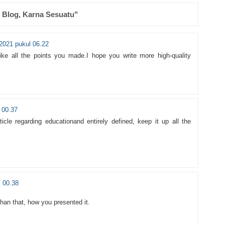
 Blog, Karna Sesuatu"
2021 pukul 06.22
like all the points you made.I hope you write more high-quality
 00.37
rticle regarding educationand entirely defined, keep it up all the
l 00.38
han that, how you presented it.