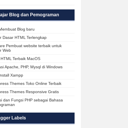
lajar Blog dan Pemograman
Membuat Blog baru
ar Dasar HTML Terlengkap
are Pembuat website terbaik untuk
ar Web
r HTML Terbaik MacOS
lasi Apache, PHP, Mysql di Windows
install Xampp
ress Themes Toko Online Terbaik
ress Themes Responsive Gratis
isi dan Fungsi PHP sebagai Bahasa
ograman
gger Labels