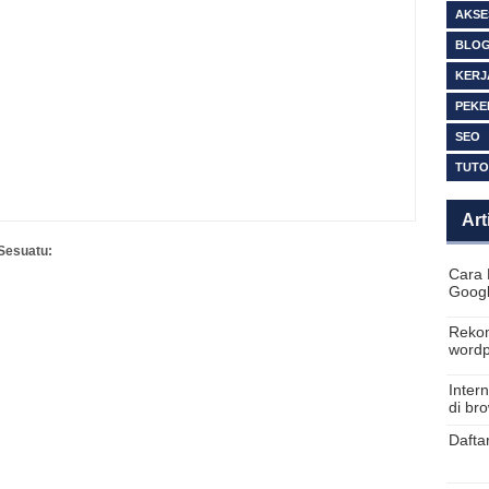
AKSE
BLO
KERJ
PEKE
SEO
TUTO
Art
Sesuatu:
Cara 
Goog
Rekom
wordp
Inter
di br
Dafta