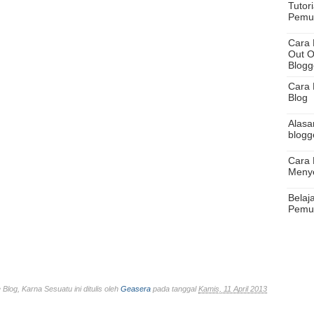
Tutor
Pemu
Cara 
Out O
Blogg
Cara 
Blog
Alasa
blogg
Cara 
Meny
Belaj
Pemu
Blog, Karna Sesuatu ini ditulis oleh
Geasera
pada tanggal
Kamis, 11 April 2013