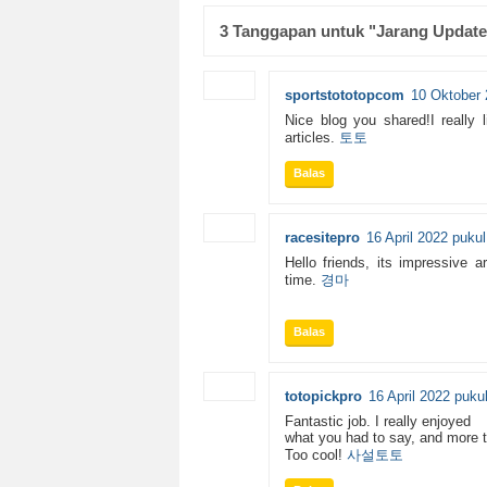
3 Tanggapan untuk "Jarang Update
sportstototopcom
10 Oktober 
Nice blog you shared!I really 
articles.
토토
Balas
racesitepro
16 April 2022 pukul
Hello friends, its impressive a
time.
경마
Balas
totopickpro
16 April 2022 puku
Fantastic job. I really enjoyed
what you had to say, and more t
Too cool!
사설토토