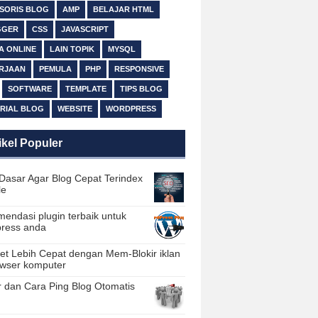
SORIS BLOG
AMP
BELAJAR HTML
GGER
CSS
JAVASCRIPT
A ONLINE
LAIN TOPIK
MYSQL
RJAAN
PEMULA
PHP
RESPONSIVE
SOFTWARE
TEMPLATE
TIPS BLOG
RIAL BLOG
WEBSITE
WORDPRESS
ikel Populer
Dasar Agar Blog Cepat Terindex
le
endasi plugin terbaik untuk
ress anda
net Lebih Cepat dengan Mem-Blokir iklan
owser komputer
r dan Cara Ping Blog Otomatis