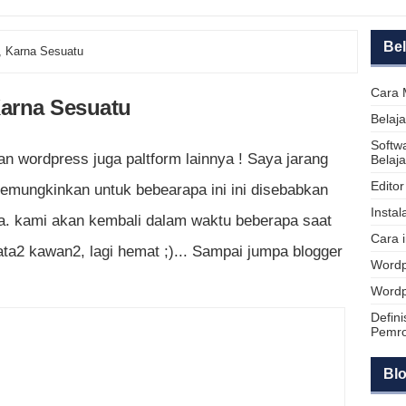
Be
, Karna Sesuatu
Cara 
Karna Sesuatu
Belaj
Softw
n wordpress juga paltform lainnya ! Saya jarang
Belaj
Edito
emungkinkan untuk bebearapa ini ini disebabkan
Insta
a. kami akan kembali dalam waktu beberapa saat
Cara 
ta2 kawan2, lagi hemat ;)... Sampai jumpa blogger
Wordp
Wordp
Defin
Pemr
Blo