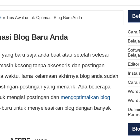
Be
G
»
Tips Awal untuk Optimasi Blog Baru Anda
Cara 
masi Blog Baru Anda
Belaj
Softw
 yang baru saja anda buat atau setelah selesai
Belaj
Edito
a masih kosong tanpa aksesoris dan postingan
Insta
ya waktu, lama kelamaan akhirnya blog anda sudah
Cara 
ostingan-postingan yang menarik. Ada beberapa
Wordp
tuk mengisi postingan dan
mengoptimalkan blog
Wordp
u-buru untuk menyelesaikan blog dengan banyak
Defin
Pemr
Blo