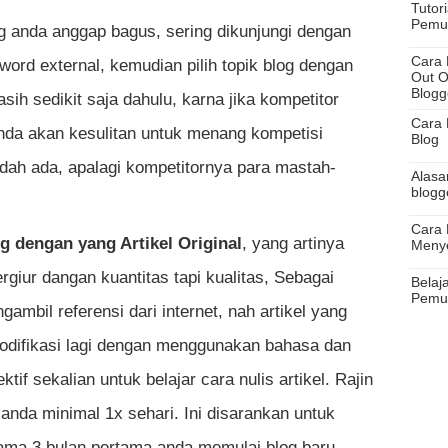
Tutor
Pemu
 anda anggap bagus, sering dikunjungi dengan
Cara 
word external, kemudian pilih topik blog dengan
Out O
Blogg
ih sedikit saja dahulu, karna jika kompetitor
Cara 
nda akan kesulitan untuk menang kompetisi
Blog
dah ada, apalagi kompetitornya para mastah-
Alasa
blogg
Cara 
g dengan yang Artikel Original
, yang artinya
Meny
rgiur dangan kuantitas tapi kualitas, Sebagai
Belaj
Pemu
ambil referensi dari internet, nah artikel yang
odifikasi lagi dengan menggunakan bahasa dan
ektif sekalian untuk belajar cara nulis artikel. Rajin
 anda minimal 1x sehari. Ini disarankan untuk
lama 3 bulan pertama anda memulai blog baru