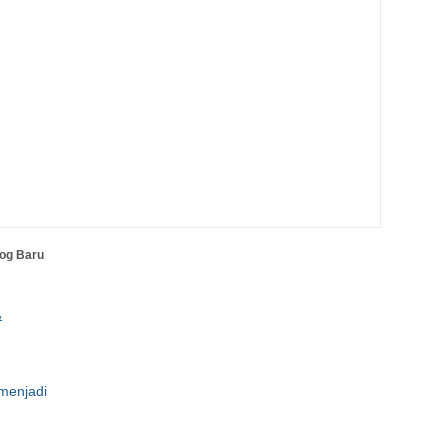
log Baru
&
 menjadi