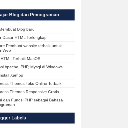
lajar Blog dan Pemograman
Membuat Blog baru
ar Dasar HTML Terlengkap
are Pembuat website terbaik untuk
ar Web
r HTML Terbaik MacOS
lasi Apache, PHP, Mysql di Windows
install Xampp
ress Themes Toko Online Terbaik
ress Themes Responsive Gratis
isi dan Fungsi PHP sebagai Bahasa
ograman
gger Labels