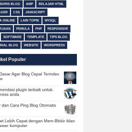
SORIS BLOG
AMP
BELAJAR HTML
GGER
CSS
JAVASCRIPT
A ONLINE
LAIN TOPIK
MYSQL
RJAAN
PEMULA
PHP
RESPONSIVE
SOFTWARE
TEMPLATE
TIPS BLOG
RIAL BLOG
WEBSITE
WORDPRESS
ikel Populer
Dasar Agar Blog Cepat Terindex
le
endasi plugin terbaik untuk
ress anda
r dan Cara Ping Blog Otomatis
net Lebih Cepat dengan Mem-Blokir iklan
owser komputer