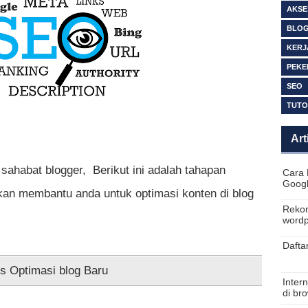
AKSE
BLO
KERJ
PEKE
SEO
TUTO
Art
 sahabat blogger, Berikut ini adalah tahapan
Cara 
Goog
an membantu anda untuk optimasi konten di blog
Rekom
wordp
Dafta
ps Optimasi blog Baru
Inter
di br