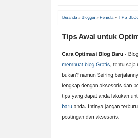
Beranda
»
Blogger
»
Pemula
»
TIPS BLO
Tips Awal untuk Opti
Cara Optimasi Blog Baru
- Blog
membuat blog Gratis
, tentu saj
bukan? namun Seiring berjalann
lengkap dengan aksesoris dan p
tips yang dapat anda lakukan un
baru
anda. Intinya jangan terbur
postingan dan aksesoris.